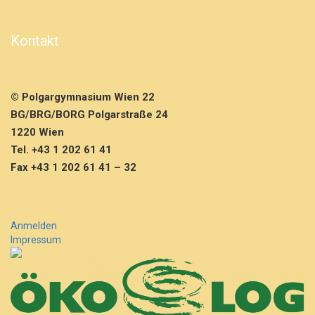
t
u
n
Kontakt
g
f.
d.
8.
© Polgargymnasium Wien 22
K
BG/BRG/BORG Polgarstraße 24
l
a
1220 Wien
s
Tel. +43 1 202 61 41
s
Fax +43 1 202 61 41 – 32
e
n
Anmelden
Impressum