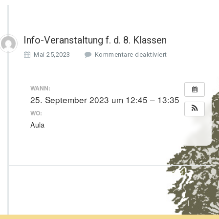
Info-Veranstaltung f. d. 8. Klassen
f
Mai 25,2023
Kommentare deaktiviert
ü
r
I
WANN:
n
25. September 2023 um 12:45 – 13:35
f
WO:
o
-
Aula
V
e
r
a
n
s
t
a
l