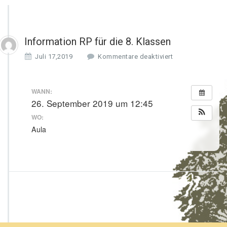
Information RP für die 8. Klassen
f
Juli 17,2019
Kommentare deaktiviert
ü
r
I
WANN:
n
26. September 2019 um 12:45
f
WO:
o
r
Aula
m
a
t
i
o
n
R
P
f