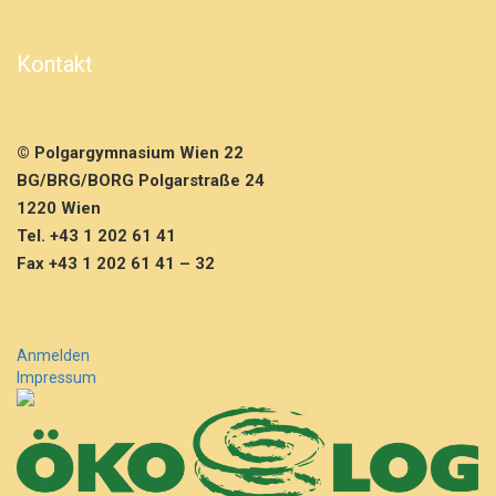
ü
r
d
Kontakt
i
e
8.
K
© Polgargymnasium Wien 22
l
BG/BRG/BORG Polgarstraße 24
a
s
1220 Wien
s
Tel. +43 1 202 61 41
e
Fax +43 1 202 61 41 – 32
n
Anmelden
Impressum