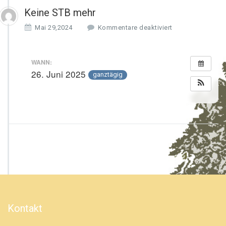
Keine STB mehr
f
Mai 29,2024
Kommentare deaktiviert
ü
r
K
WANN:
e
26. Juni 2025
ganztägig
i
n
e
S
T
B
m
e
h
r
Kontakt