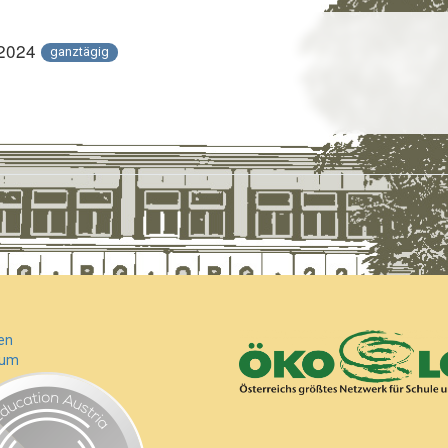
 2024
ganztägig
en
sum