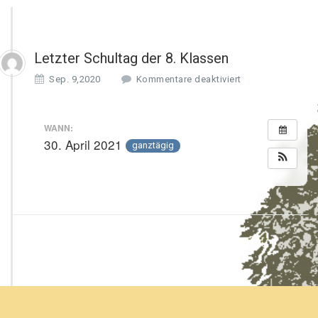
Letzter Schultag der 8. Klassen
f
Sep. 9,2020
Kommentare deaktiviert
ü
r
L
WANN:
e
30. April 2021
ganztägig
t
z
t
e
r
S
c
h
u
l
t
a