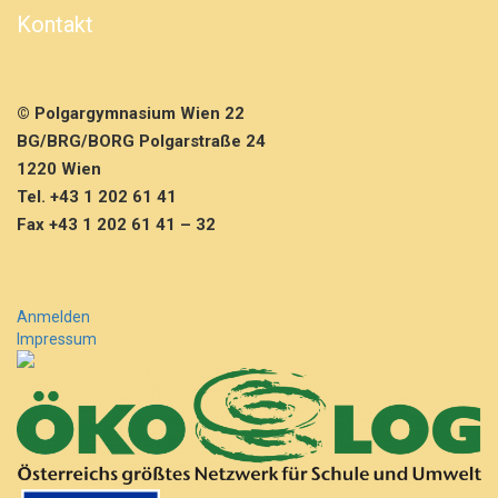
g
Kontakt
d
e
r
8.
© Polgargymnasium Wien 22
K
l
BG/BRG/BORG Polgarstraße 24
a
1220 Wien
s
Tel. +43 1 202 61 41
s
Fax +43 1 202 61 41 – 32
e
n
Anmelden
Impressum