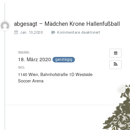
abgesagt – Mädchen Krone Hallenfußball
f
Jan. 13,2020
Kommentare deaktiviert
ü
r
a
WANN:
b
18. März 2020
ganztägig
g
e
WO:
s
1140 Wien, Bahnhofstraße 1D Westside
a
Soccer Arena
g
t
–
M
ä
d
c
h