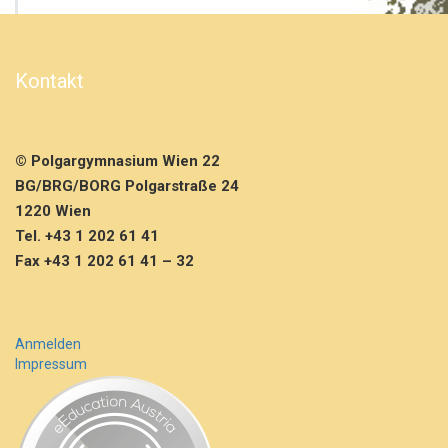
e
n
K
r
Kontakt
o
n
e
H
© Polgargymnasium Wien 22
a
l
BG/BRG/BORG Polgarstraße 24
l
1220 Wien
e
Tel. +43 1 202 61 41
n
Fax +43 1 202 61 41 – 32
f
u
ß
b
a
Anmelden
l
Impressum
l