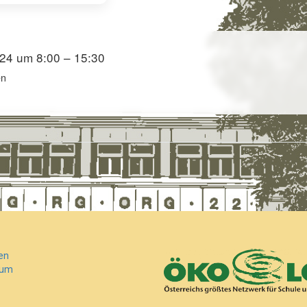
M
024 um 8:00 – 15:30
en
en
Z
sum
w