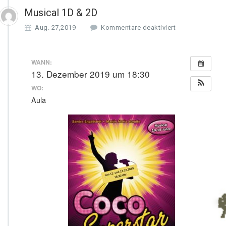
Musical 1D & 2D
f
Aug. 27,2019
Kommentare deaktiviert
ü
r
M
WANN:
u
13. Dezember 2019 um 18:30
s
WO:
i
c
Aula
a
l
1
D
&
2
D