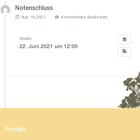
Notenschluss
f
Apr. 16,2021
Kommentare deaktiviert
ü
r
N
WANN:
o
22. Juni 2021 um 12:00
t
e
n
s
c
h
l
u
s
s
Kontakt