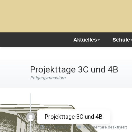
Aktuelles
Schule
Projekttage 3C und 4B
Polgargymnasium
Projekttage 3C und 4B
f
Apr. 27,2022
Kommentare deaktiviert