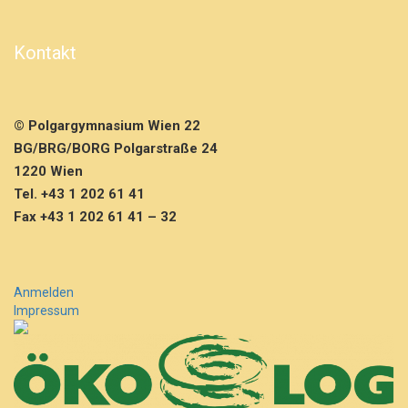
p
r
ü
Kontakt
f
u
n
g
© Polgargymnasium Wien 22
s
BG/BRG/BORG Polgarstraße 24
f
e
1220 Wien
i
Tel. +43 1 202 61 41
e
Fax +43 1 202 61 41 – 32
r
Anmelden
Impressum