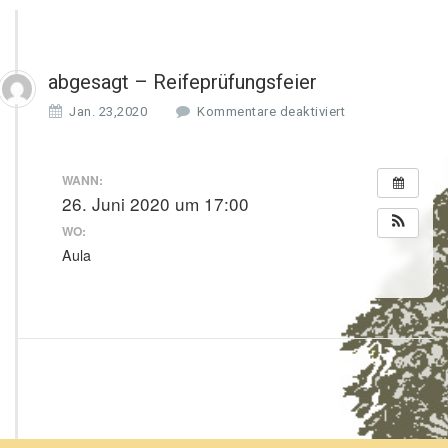
abgesagt – Reifeprüfungsfeier
f
Jan. 23,2020
Kommentare deaktiviert
ü
r
a
WANN:
b
26. Juni 2020 um 17:00
g
WO:
e
s
Aula
a
g
t
–
R
e
i
f
e