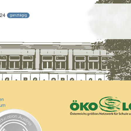
024
ganztägig
en
sum