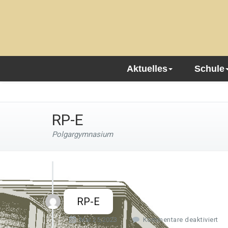
Aktuelles
Schule
RP-E
Polgargymnasium
RP-E
f
Mai 25,2023
Kommentare deaktiviert