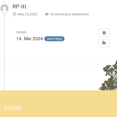
RP-Itl.
f
Mai 25,2023
Kommentare deaktiviert
ü
r
R
WANN:
P
14. Mai 2024
ganztägig
-
I
t
l.
Kontakt