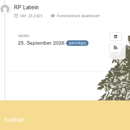
RP Latein
f
Okt. 23,2025
Kommentare deaktiviert
ü
r
R
WANN:
P
25. September 2026
ganztägig
L
a
t
e
i
n
Kontakt