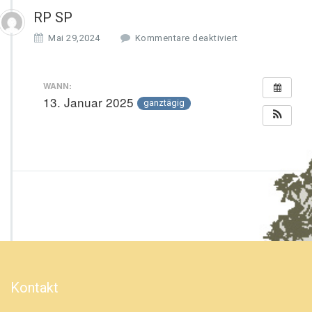
RP SP
f
Mai 29,2024
Kommentare deaktiviert
ü
r
R
WANN:
P
13. Januar 2025
ganztägig
S
P
Kontakt