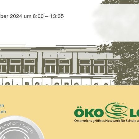
ber 2024 um 8:00 – 13:35
en
sum
.