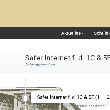
Aktuelles
Schule
Safer Internet f. d. 1C & 5E
Polgargymnasium
Safer Internet f. d. 1C & 5E (1. – 6.
f
Sep. 4,2024
Kommentare deaktiviert