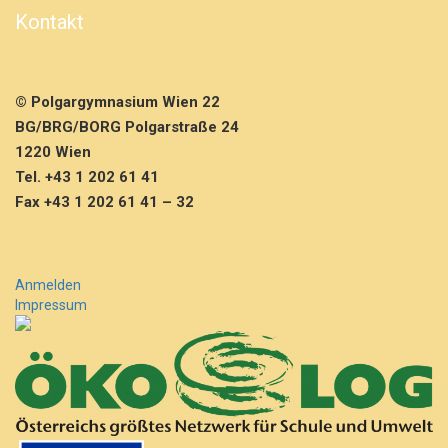
i
Kontakt
f
e
p
r
© Polgargymnasium Wien 22
ü
f
BG/BRG/BORG Polgarstraße 24
u
1220 Wien
n
Tel. +43 1 202 61 41
g
Fax +43 1 202 61 41 – 32
–
D
e
u
t
Anmelden
s
Impressum
c
h