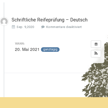
Schriftliche Reifeprüfung – Deutsch
f
Sep. 9,2020
Kommentare deaktiviert
ü
r
S
WANN:
c
20. Mai 2021
ganztägig
h
r
i
f
t
l
i
c
h
e
R
e