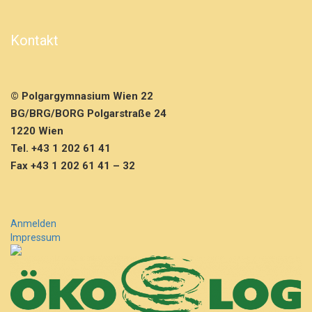
L
I
G
Kontakt
A
(M
F
L)
© Polgargymnasium Wien 22
1.
BG/BRG/BORG Polgarstraße 24
–
4.
1220 Wien
K
Tel. +43 1 202 61 41
l
Fax +43 1 202 61 41 – 32
a
s
s
e
Anmelden
Impressum