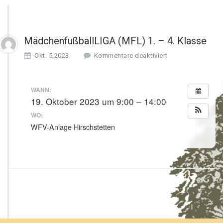
MädchenfußballLIGA (MFL) 1. – 4. Klasse
f
Okt. 5,2023
Kommentare deaktiviert
ü
r
M
WANN:
ä
19. Oktober 2023 um 9:00 – 14:00
d
WO:
c
h
WFV-Anlage Hirschstetten
e
n
f
u
ß
b
a
l
l