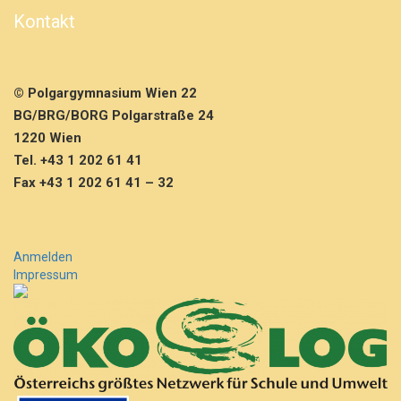
n
Kontakt
2
E
F
H
© Polgargymnasium Wien 22
BG/BRG/BORG Polgarstraße 24
1220 Wien
Tel. +43 1 202 61 41
Fax +43 1 202 61 41 – 32
Anmelden
Impressum