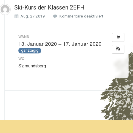
Ski-Kurs der Klassen 2EFH
f
Aug. 27,2019
Kommentare deaktiviert
ü
r
S
WANN:
k
13. Januar 2020 – 17. Januar 2020
i
ganztägig
-
K
WO:
u
Sigmundsberg
r
s
d
e
r
K
l
a
s
s
e