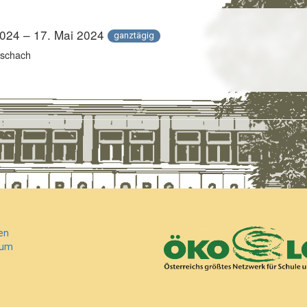
2024 – 17. Mai 2024
ganztägig
schach
m
m
en
sum