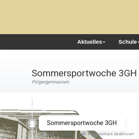
Aktuelles
Schule
Sommersportwoche 3GH
Polgargymnasium
Sommersportwoche 3GH
f
Juni 21,2023
Kommentare deaktiviert