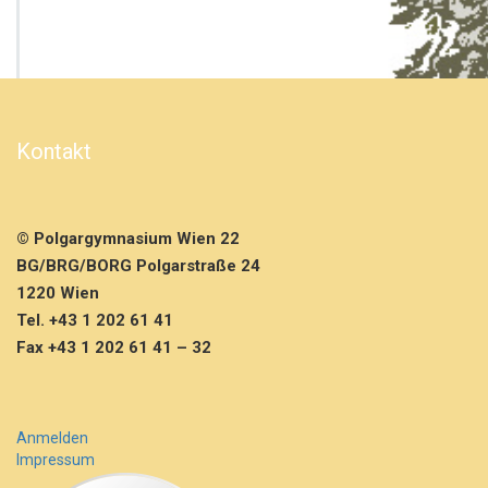
r
a
ß
e
d
e
r
Kontakt
F
ä
h
i
© Polgargymnasium Wien 22
g
k
BG/BRG/BORG Polgarstraße 24
e
1220 Wien
i
Tel. +43 1 202 61 41
t
Fax +43 1 202 61 41 – 32
e
n
f
ü
r
Anmelden
d
Impressum
i