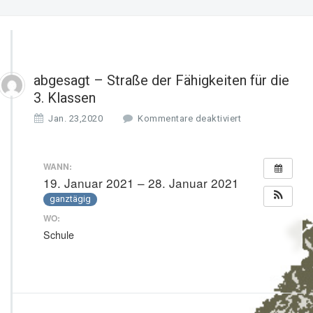
abgesagt – Straße der Fähigkeiten für die
3. Klassen
f
Jan. 23,2020
Kommentare deaktiviert
ü
r
a
WANN:
b
19. Januar 2021 – 28. Januar 2021
g
ganztägig
e
s
WO:
a
Schule
g
t
–
S
t