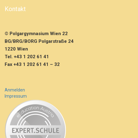
i
k
Kontakt
n
a
c
h
© Polgargymnasium Wien 22
t“
BG/BRG/BORG Polgarstraße 24
8
1220 Wien
C
Tel. +43 1 202 61 41
Fax +43 1 202 61 41 – 32
Anmelden
Impressum