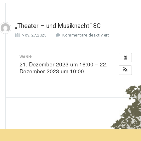
„Theater – und Musiknacht“ 8C
f
Nov. 27,2023
Kommentare deaktiviert
ü
r
„T
WANN:
h
21. Dezember 2023 um 16:00 – 22.
e
Dezember 2023 um 10:00
a
t
e
r
–
u
n
d
M
u
s