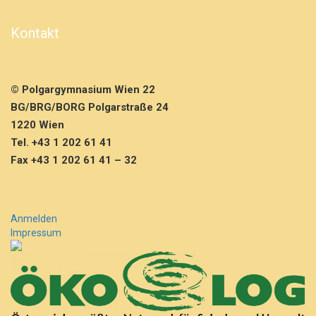
t
S
Kontakt
t
d.
p
l
© Polgargymnasium Wien 22
a
n
BG/BRG/BORG Polgarstraße 24
-
1220 Wien
>
Tel. +43 1 202 61 41
A
Fax +43 1 202 61 41 – 32
u
s
g
a
b
Anmelden
e
Impressum
S
c
h
u
l