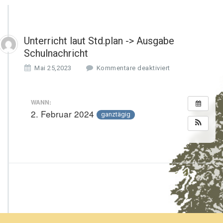
Unterricht laut Std.plan -> Ausgabe
Schulnachricht
f
Mai 25,2023
Kommentare deaktiviert
ü
r
U
WANN:
n
2. Februar 2024
ganztägig
t
e
r
r
i
c
h
t
l
a
u