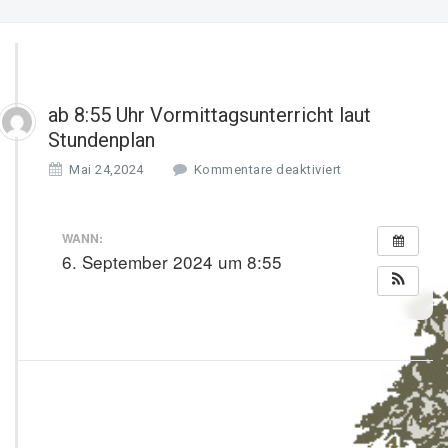
ab 8:55 Uhr Vormittagsunterricht laut
Stundenplan
f
Mai 24,2024
Kommentare deaktiviert
ü
r
a
WANN:
b
6. September 2024 um 8:55
8:
5
5
U
h
r
V
o
r