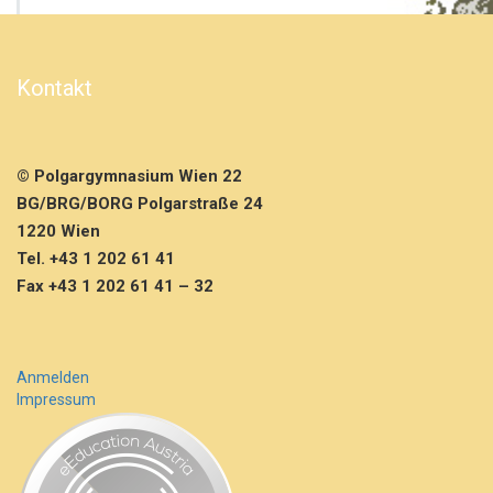
m
i
t
t
Kontakt
a
g
s
u
© Polgargymnasium Wien 22
n
t
BG/BRG/BORG Polgarstraße 24
e
1220 Wien
r
Tel. +43 1 202 61 41
r
Fax +43 1 202 61 41 – 32
i
c
h
t
l
Anmelden
a
Impressum
u
t
S
t