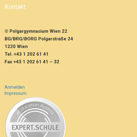
e
Kontakt
u
m
1
1:
© Polgargymnasium Wien 22
4
0
BG/BRG/BORG Polgarstraße 24
U
1220 Wien
h
Tel. +43 1 202 61 41
r
Fax +43 1 202 61 41 – 32
Anmelden
Impressum