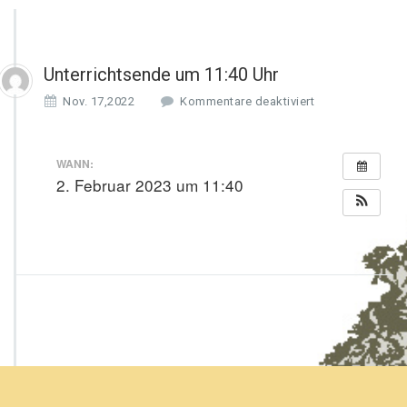
Unterrichtsende um 11:40 Uhr
f
Nov. 17,2022
Kommentare deaktiviert
ü
r
U
WANN:
n
2. Februar 2023 um 11:40
t
e
r
r
i
c
h
t
s
e
n
d