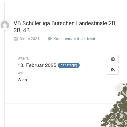
VB Schülerliga Burschen Landesfinale 2B,
3B, 4B
f
Okt. 4,2024
Kommentare deaktiviert
ü
r
V
WANN:
B
13. Februar 2025
ganztägig
S
c
WO:
h
Wien
ü
l
e
r
l
i
g
a