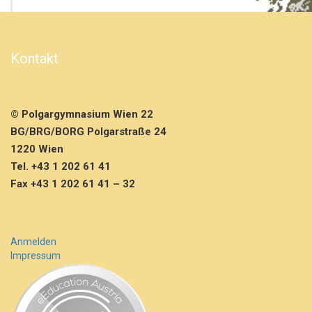
B
u
r
s
Kontakt
c
h
e
n
© Polgargymnasium Wien 22
L
a
BG/BRG/BORG Polgarstraße 24
n
1220 Wien
d
Tel. +43 1 202 61 41
e
Fax +43 1 202 61 41 – 32
s
f
i
n
a
Anmelden
l
Impressum
e
2
B,