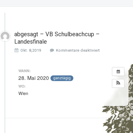
abgesagt – VB Schulbeachcup –
Landesfinale
f
Okt. 8,2019
Kommentare deaktiviert
ü
r
a
WANN:
b
28. Mai 2020
ganztägig
g
e
WO:
s
Wien
a
g
t
–
V
B