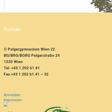
S
c
h
u
l
b
Kontakt
e
a
c
h
© Polgargymnasium Wien 22
c
u
BG/BRG/BORG Polgarstraße 24
p
1220 Wien
–
Tel. +43 1 202 61 41
L
Fax +43 1 202 61 41 – 32
a
n
d
e
s
Anmelden
f
Impressum
i
n