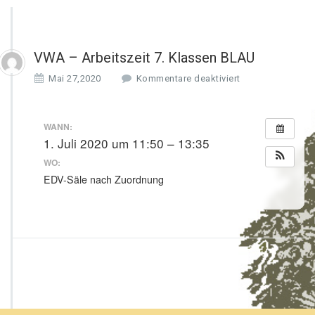
VWA – Arbeitszeit 7. Klassen BLAU
f
Mai 27,2020
Kommentare deaktiviert
ü
r
V
WANN:
W
1. Juli 2020 um 11:50 – 13:35
A
WO:
–
A
EDV-Säle nach Zuordnung
r
b
e
i
t
s
z
e
i