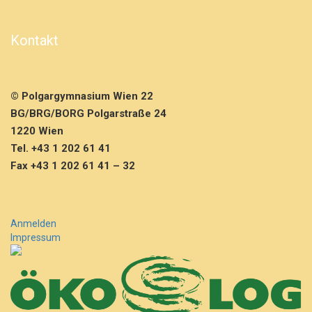
t
7.
K
Kontakt
l
a
s
s
© Polgargymnasium Wien 22
e
BG/BRG/BORG Polgarstraße 24
n
B
1220 Wien
L
Tel. +43 1 202 61 41
A
Fax +43 1 202 61 41 – 32
U
Anmelden
Impressum