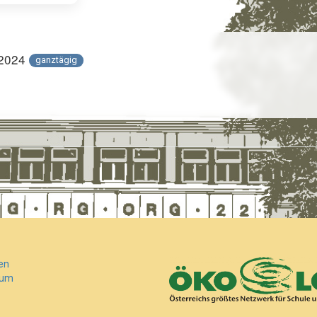
 2024
ganztägig
en
sum