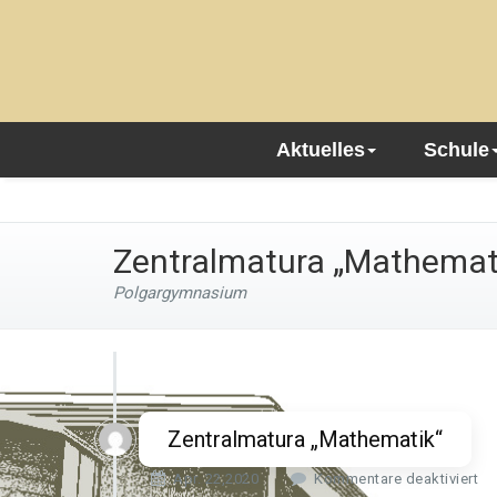
Aktuelles
Schule
Zentralmatura „Mathemat
Polgargymnasium
Zentralmatura „Mathematik“
f
Apr. 22,2020
Kommentare deaktiviert