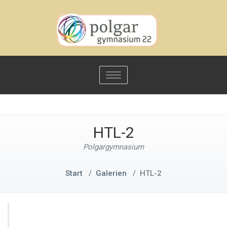
Toggle
navigation
HTL-2
Polgargymnasium
Start
/
Galerien
/
HTL-2