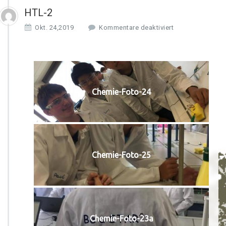
HTL-2
f
Okt. 24,2019
Kommentare deaktiviert
ü
r
H
T
L
-
Chemie-Foto-24
2
Chemie-Foto-25
Chemie-Foto-23a