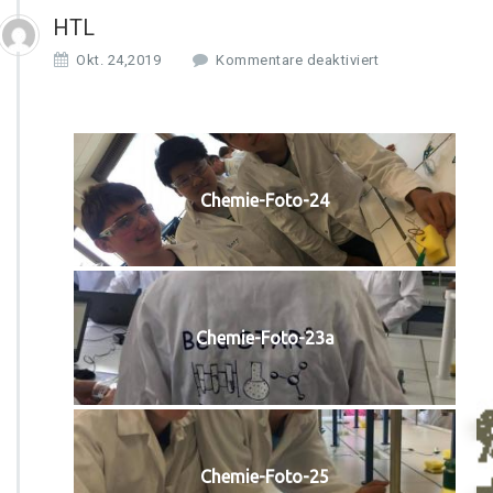
HTL
f
Okt. 24,2019
Kommentare deaktiviert
ü
r
H
T
L
Chemie-Foto-24
Chemie-Foto-23a
Chemie-Foto-25