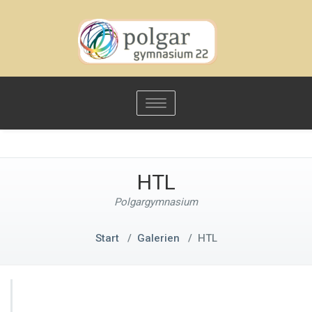
Toggle
navigation
HTL
Polgargymnasium
Start
/
Galerien
/
HTL