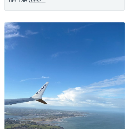
der 1GH
mehr …