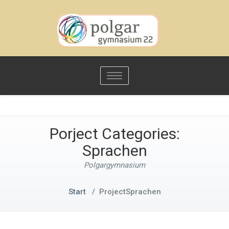
Toggle
navigation
Porject Categories:
Sprachen
Polgargymnasium
Start
/
Project
Sprachen