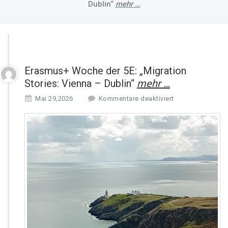
Dublin“
mehr …
Erasmus+ Woche der 5E: „Migration
Stories: Vienna – Dublin“
mehr …
f
Mai 29,2026
Kommentare deaktiviert
ü
r
E
r
a
s
m
u
s
+
W
o