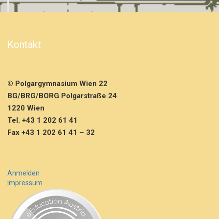
s:
V
i
e
Kontakt
n
n
a
–
© Polgargymnasium Wien 22
D
BG/BRG/BORG Polgarstraße 24
u
b
1220 Wien
l
Tel. +43 1 202 61 41
i
Fax +43 1 202 61 41 – 32
n“
m
e
h
Anmelden
r
Impressum
…