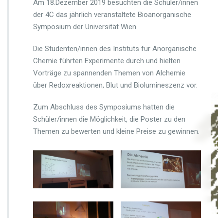
Am 18.Dezember 2019 besuchten die Schüler/innen
W
der 4C das jährlich veranstaltete Bioanorganische
i
e
Symposium der Universität Wien.
n
e
Die Studenten/innen des Instituts für Anorganische
r
Chemie führten Experimente durch und hielten
B
Vorträge zu spannenden Themen von Alchemie
i
o
über Redoxreaktionen, Blut und Biolumineszenz vor.
a
n
Zum Abschluss des Symposiums hatten die
o
Schüler/innen die Möglichkeit, die Poster zu den
r
Themen zu bewerten und kleine Preise zu gewinnen.
g
a
n
i
s
c
h
e
S