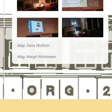
y
m
p
o
s
i
u
m
Mag. Dana Woltron
Mag. Margit Rohdmann