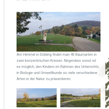
e
n
s
b
a
u
m
k
r
e
i
Am Himmel in Döbling findet man 40 Baumarten in
s,
zwei konzentrischen Kreisen. Nirgendwo sonst ist
2
es möglich, den Kindern im Rahmen des Unterrichts
E
in Biologie und Umweltkunde so viele verschiedene
Arten in der Natur zu präsentieren.