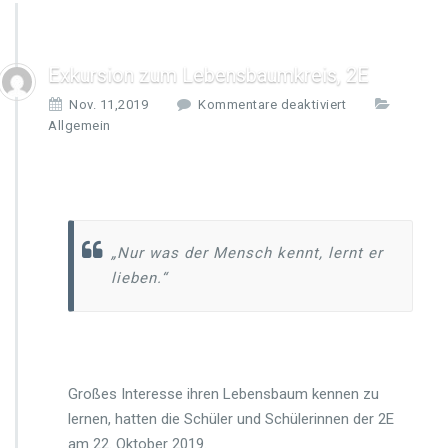
Exkursion zum Lebensbaumkreis, 2E
f
Nov. 11,2019
Kommentare deaktiviert
ü
Allgemein
r
E
x
k
u
r
„Nur was der Mensch kennt, lernt er
s
lieben.“
i
o
n
z
u
m
Großes Interesse ihren Lebensbaum kennen zu
L
lernen, hatten die Schüler und Schülerinnen der 2E
e
am 22. Oktober 2019.
b