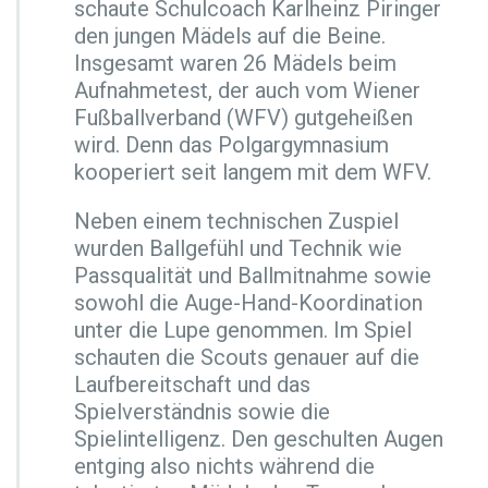
d
schaute Schulcoach Karlheinz Piringer
c
den jungen Mädels auf die Beine.
h
Insgesamt waren 26 Mädels beim
e
Aufnahmetest, der auch vom Wiener
n
f
Fußballverband (WFV) gutgeheißen
u
wird. Denn das Polgargymnasium
ß
kooperiert seit langem mit dem WFV.
b
a
Neben einem technischen Zuspiel
l
l
wurden Ballgefühl und Technik wie
k
Passqualität und Ballmitnahme sowie
l
sowohl die Auge-Hand-Koordination
a
unter die Lupe genommen. Im Spiel
s
s
schauten die Scouts genauer auf die
e
Laufbereitschaft und das
Spielverständnis sowie die
Spielintelligenz. Den geschulten Augen
entging also nichts während die