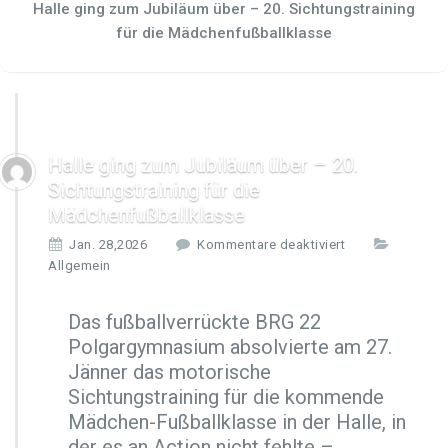
Halle ging zum Jubiläum über – 20. Sichtungstraining
für die Mädchenfußballklasse
Halle ging zum Jubiläum über – 20.
Sichtungstraining für die
Mädchenfußballklasse
f
Jan. 28,2026
Kommentare deaktiviert
ü
Allgemein
r
H
Das fußballverrückte BRG 22
a
Polgargymnasium absolvierte am 27.
l
l
Jänner das motorische
e
Sichtungstraining für die kommende
g
Mädchen-Fußballklasse in der Halle, in
i
der es an Action nicht fehlte –
n