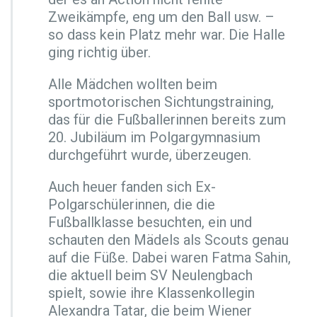
g
Zweikämpfe, eng um den Ball usw. –
z
so dass kein Platz mehr war. Die Halle
u
ging richtig über.
m
J
Alle Mädchen wollten beim
u
b
sportmotorischen Sichtungstraining,
i
das für die Fußballerinnen bereits zum
l
20. Jubiläum im Polgargymnasium
ä
durchgeführt wurde, überzeugen.
u
m
ü
Auch heuer fanden sich Ex-
b
Polgarschülerinnen, die die
e
Fußballklasse besuchten, ein und
r
schauten den Mädels als Scouts genau
–
2
auf die Füße. Dabei waren Fatma Sahin,
0.
die aktuell beim SV Neulengbach
S
spielt, sowie ihre Klassenkollegin
i
Alexandra Tatar, die beim Wiener
c