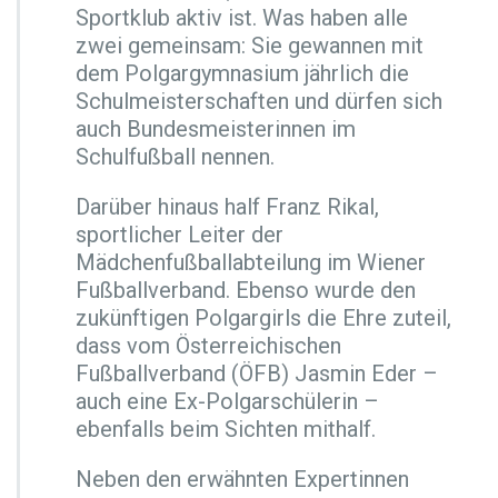
h
Sportklub aktiv ist. Was haben alle
t
zwei gemeinsam: Sie gewannen mit
u
dem Polgargymnasium jährlich die
n
Schulmeisterschaften und dürfen sich
g
s
auch Bundesmeisterinnen im
t
Schulfußball nennen.
r
a
Darüber hinaus half Franz Rikal,
i
sportlicher Leiter der
n
i
Mädchenfußballabteilung im Wiener
n
Fußballverband. Ebenso wurde den
g
zukünftigen Polgargirls die Ehre zuteil,
f
dass vom Österreichischen
ü
r
Fußballverband (ÖFB) Jasmin Eder –
d
auch eine Ex-Polgarschülerin –
i
ebenfalls beim Sichten mithalf.
e
M
Neben den erwähnten Expertinnen
ä