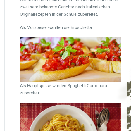
r
zwei sehr bekannte Gerichte nach Italienischen
r
Originalrezepten in der Schule zubereitet.
i
c
Als Vorspeise wählten sie Bruschetta:
h
t
e
i
n
m
a
l
a
n
Als Hauptspeise wurden Spaghetti Carbonara
d
e
zubereitet:
r
s