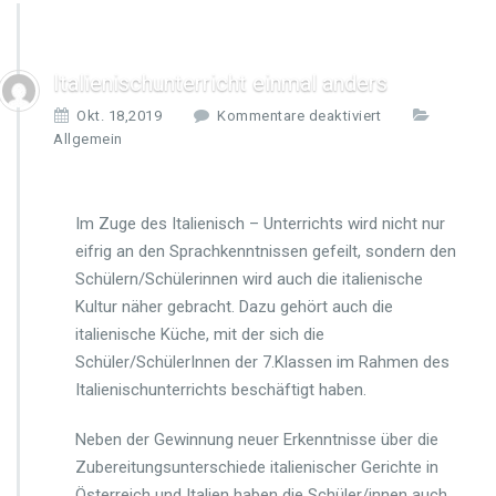
Italienischunterricht einmal anders
f
Okt. 18,2019
Kommentare deaktiviert
ü
Allgemein
r
I
t
Im Zuge des Italienisch – Unterrichts wird nicht nur
a
l
eifrig an den Sprachkenntnissen gefeilt, sondern den
i
Schülern/Schülerinnen wird auch die italienische
e
Kultur näher gebracht. Dazu gehört auch die
n
italienische Küche, mit der sich die
i
s
Schüler/SchülerInnen der 7.Klassen im Rahmen des
c
Italienischunterrichts beschäftigt haben.
h
u
Neben der Gewinnung neuer Erkenntnisse über die
n
Zubereitungsunterschiede italienischer Gerichte in
t
e
Österreich und Italien haben die Schüler/innen auch