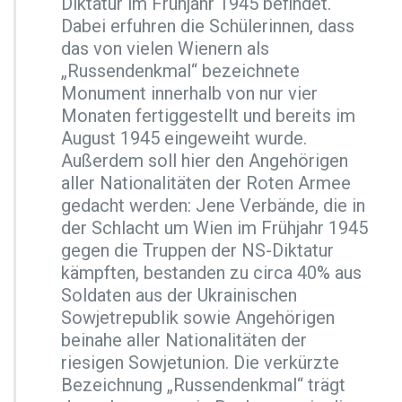
Diktatur im Frühjahr 1945 befindet.
r
7
Dabei erfuhren die Schülerinnen, dass
B
das von vielen Wienern als
D
„Russendenkmal“ bezeichnete
i
Monument innerhalb von nur vier
m
W
Monaten fertiggestellt und bereits im
a
August 1945 eingeweiht wurde.
h
Außerdem soll hier den Angehörigen
l
aller Nationalitäten der Roten Armee
p
f
gedacht werden: Jene Verbände, die in
l
der Schlacht um Wien im Frühjahr 1945
i
gegen die Truppen der NS-Diktatur
c
kämpften, bestanden zu circa 40% aus
h
t
Soldaten aus der Ukrainischen
f
Sowjetrepublik sowie Angehörigen
a
beinahe aller Nationalitäten der
c
riesigen Sowjetunion. Die verkürzte
h
R
Bezeichnung „Russendenkmal“ trägt
u