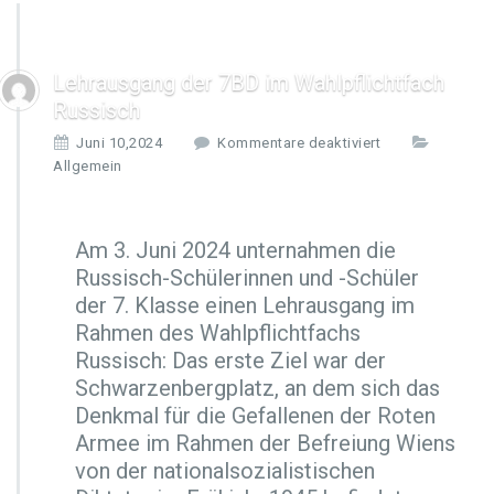
Lehrausgang der 7BD im Wahlpflichtfach
Russisch
f
Juni 10,2024
Kommentare deaktiviert
ü
Allgemein
r
L
e
Am 3. Juni 2024 unternahmen die
h
Russisch-Schülerinnen und -Schüler
r
a
der 7. Klasse einen Lehrausgang im
u
Rahmen des Wahlpflichtfachs
s
Russisch: Das erste Ziel war der
g
Schwarzenbergplatz, an dem sich das
a
n
Denkmal für die Gefallenen der Roten
g
Armee im Rahmen der Befreiung Wiens
d
von der nationalsozialistischen
e