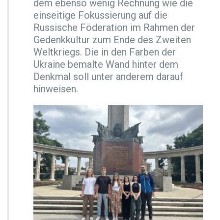
dem ebenso wenig Rechnung wie die
s
einseitige Fokussierung auf die
s
Russische Föderation im Rahmen der
i
s
Gedenkkultur zum Ende des Zweiten
c
Weltkriegs. Die in den Farben der
h
Ukraine bemalte Wand hinter dem
Denkmal soll unter anderem darauf
hinweisen.