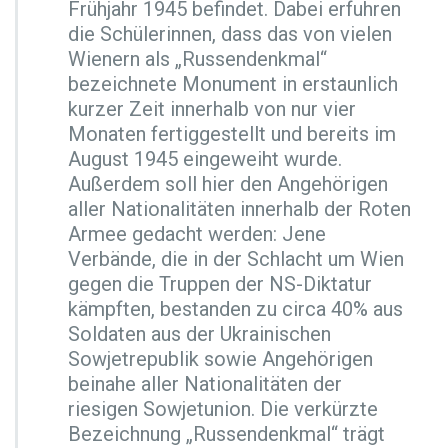
r
Frühjahr 1945 befindet. Dabei erfuhren
8
die Schülerinnen, dass das von vielen
A
Wienern als „Russendenkmal“
B
bezeichnete Monument in erstaunlich
C
i
kurzer Zeit innerhalb von nur vier
m
Monaten fertiggestellt und bereits im
W
August 1945 eingeweiht wurde.
a
Außerdem soll hier den Angehörigen
h
l
aller Nationalitäten innerhalb der Roten
p
Armee gedacht werden: Jene
f
Verbände, die in der Schlacht um Wien
l
gegen die Truppen der NS-Diktatur
i
c
kämpften, bestanden zu circa 40% aus
h
Soldaten aus der Ukrainischen
t
Sowjetrepublik sowie Angehörigen
f
beinahe aller Nationalitäten der
a
c
riesigen Sowjetunion. Die verkürzte
h
Bezeichnung „Russendenkmal“ trägt
R