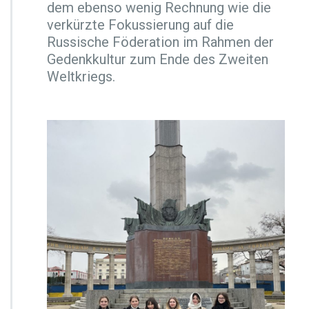
dem ebenso wenig Rechnung wie die
u
verkürzte Fokussierung auf die
s
s
Russische Föderation im Rahmen der
i
Gedenkkultur zum Ende des Zweiten
s
Weltkriegs.
c
h