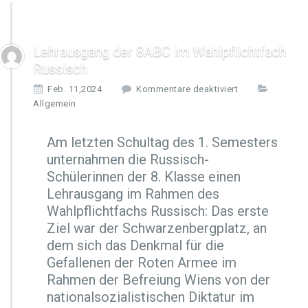
Lehrausgang der 8ABC im Wahlpflichtfach
Russisch
f
Feb. 11,2024
Kommentare deaktiviert
ü
Allgemein
r
L
Am letzten Schultag des 1. Semesters
e
unternahmen die Russisch-
h
r
Schülerinnen der 8. Klasse einen
a
Lehrausgang im Rahmen des
u
Wahlpflichtfachs Russisch: Das erste
s
Ziel war der Schwarzenbergplatz, an
g
a
dem sich das Denkmal für die
n
Gefallenen der Roten Armee im
g
Rahmen der Befreiung Wiens von der
d
nationalsozialistischen Diktatur im
e