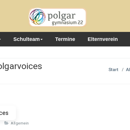
Schulteam
Termine
Elternverein
olgarvoices
Start
/
A
ices
Allgemein