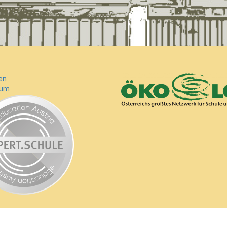
en
sum