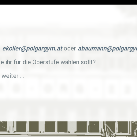
:
ekoller@polgargym.at
oder
abaumann@polgargy
 ihr für die Oberstufe wählen sollt?
s weiter …