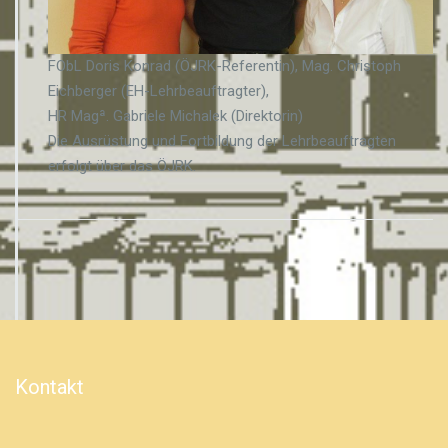
FObL Doris Konrad (ÖJRK-Referentin), Mag. Christoph
Eichberger (EH-Lehrbeauftragter),
HR Magª. Gabriele Michalek (Direktorin)
Die Ausrüstung und Fortbildung der Lehrbeauftragten
erfolgt über das ÖJRK.
Kontakt