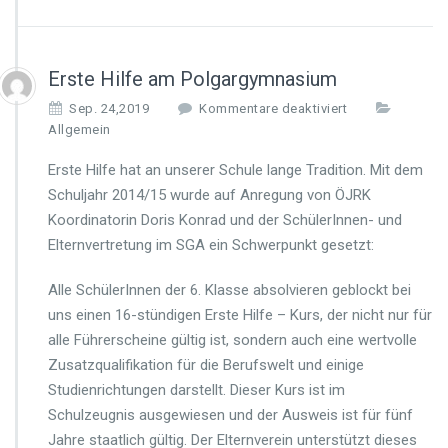
s
w
e
s
Erste Hilfe am Polgargymnasium
e
n
f
Sep. 24,2019
Kommentare deaktiviert
ü
Allgemein
r
E
Erste Hilfe hat an unserer Schule lange Tradition. Mit dem
r
Schuljahr 2014/15 wurde auf Anregung von ÖJRK
s
Koordinatorin Doris Konrad und der SchülerInnen- und
t
Elternvertretung im SGA ein Schwerpunkt gesetzt:
e
H
i
Alle SchülerInnen der 6. Klasse absolvieren geblockt bei
l
uns einen 16-stündigen Erste Hilfe – Kurs, der nicht nur für
f
alle Führerscheine gültig ist, sondern auch eine wertvolle
e
Zusatzqualifikation für die Berufswelt und einige
a
m
Studienrichtungen darstellt. Dieser Kurs ist im
P
Schulzeugnis ausgewiesen und der Ausweis ist für fünf
o
Jahre staatlich gültig. Der Elternverein unterstützt dieses