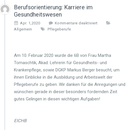
Berufsorientierung: Karriere im
Gesundheitswesen
f
Apr. 1,2020
Kommentare deaktiviert
ü
Allgemein
Pflegeberufe
r
B
e
r
Am 10. Februar 2020 wurde die 6B von Frau Martha
u
Tomaschtik, Akad. Lehrerin für Gesundheits- und
f
s
Krankenpflege, sowie DGKP Markus Berger besucht, um
o
ihnen Einblicke in die Ausbildung und Arbeitswelt der
r
Pflegeberufe zu geben. Wir danken für die Anregungen und
i
wünschen gerade in dieser besonders fordernden Zeit
e
n
gutes Gelingen in diesen wichtigen Aufgaben!
t
i
e
EICHB
r
u