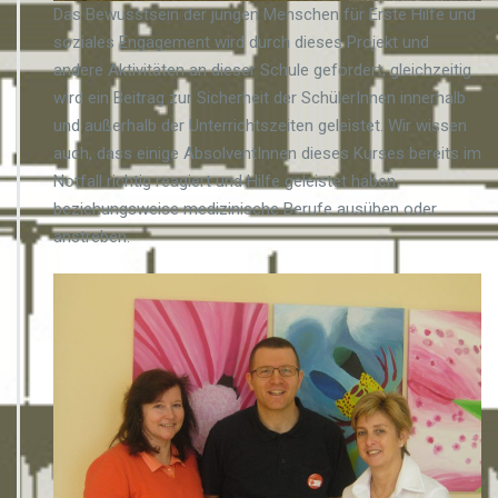
Das Bewusstsein der jungen Menschen für Erste Hilfe und
soziales Engagement wird durch dieses Projekt und
andere Aktivitäten an dieser Schule gefördert, gleichzeitig
wird ein Beitrag zur Sicherheit der SchülerInnen innerhalb
und außerhalb der Unterrichtszeiten geleistet. Wir wissen
auch, dass einige AbsolventInnen dieses Kurses bereits im
Notfall richtig reagiert und Hilfe geleistet haben
beziehungsweise medizinische Berufe ausüben oder
anstreben.