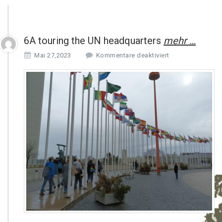
6A touring the UN headquarters
mehr …
f
Mai 27,2023
Kommentare deaktiviert
ü
r
6
A
t
o
u
r
i
n
g
t
h
e
U
N