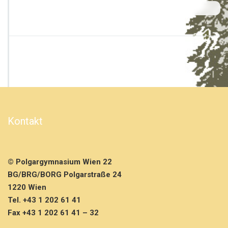
h
e
a
d
q
u
a
r
t
e
r
s
Kontakt
m
e
h
r
© Polgargymnasium Wien 22
…
BG/BRG/BORG Polgarstraße 24
1220 Wien
Tel. +43 1 202 61 41
Fax +43 1 202 61 41 – 32