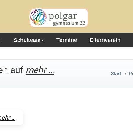
Schulteam
Termine
Elternverein
enlauf
mehr …
Start
/
P
ehr …