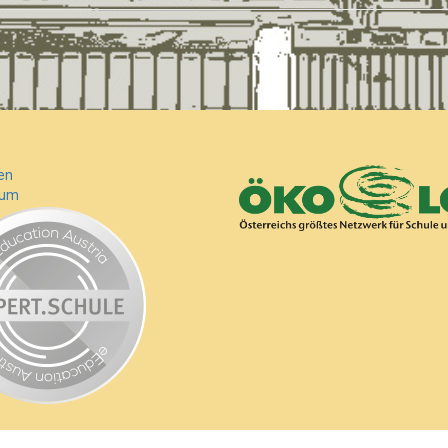
en
sum