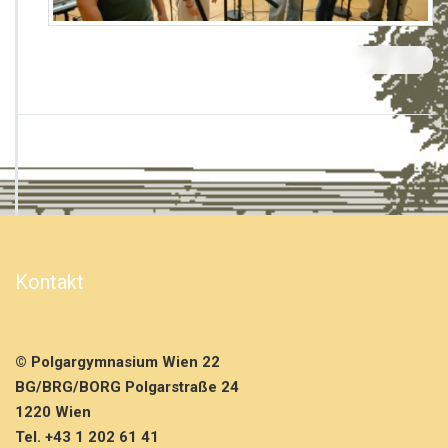
S
t
u
d
i
o
a
u
f
n
a
h
m
e
Kontakt
n
d
e
r
© Polgargymnasium Wien 22
P
BG/BRG/BORG Polgarstraße 24
o
1220 Wien
l
Tel. +43 1 202 61 41
g