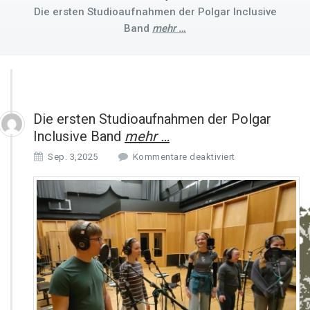
Die ersten Studioaufnahmen der Polgar Inclusive
Band
mehr …
Die ersten Studioaufnahmen der Polgar
Inclusive Band
mehr …
f
Sep. 3,2025
Kommentare deaktiviert
ü
r
D
i
e
e
r
s
t
e
n