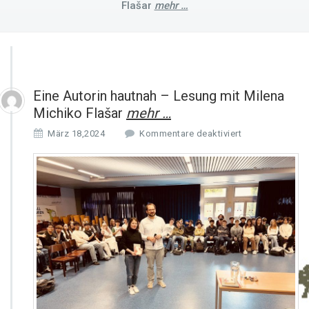
Flašar
mehr …
Eine Autorin hautnah – Lesung mit Milena
Michiko Flašar
mehr …
f
März 18,2024
Kommentare deaktiviert
ü
r
E
i
n
e
A
u
t
o
r
i