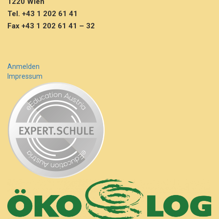
1220 Wien
a
Tel. +43 1 202 61 41
M
Fax +43 1 202 61 41 – 32
i
c
h
i
k
Anmelden
o
Impressum
F
l
a
š
a
r
m
e
h
r
…