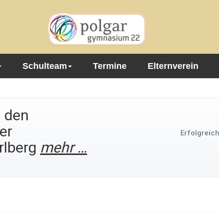
Schulteam
Termine
Elternverein
n den
er
Erfolgreic
arlberg
mehr …