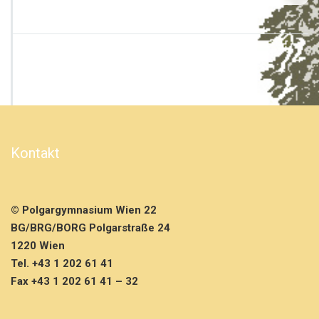
d
1
D
m
e
h
r
…
Kontakt
© Polgargymnasium Wien 22
BG/BRG/BORG Polgarstraße 24
1220 Wien
Tel. +43 1 202 61 41
Fax +43 1 202 61 41 – 32