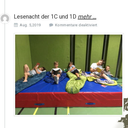
Lesenacht der 1C und 1D
mehr …
f
Aug. 5,2019
Kommentare deaktiviert
ü
r
L
e
s
e
n
a
c
h
t
d
e
r
1
C
u
n