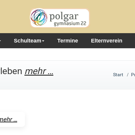
Schulteam
Termine
Elternverein
rleben
mehr …
Start
/
P
mehr …