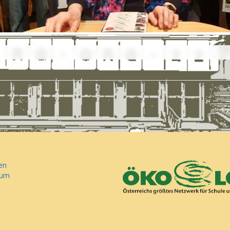
en
sum