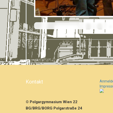
E
e
r
l
e
b
e
n
m
e
h
r
…
Kontakt
Anmeld
Impres
© Polgargymnasium Wien 22
BG/BRG/BORG Polgarstraße 24